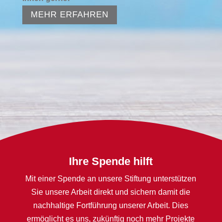
MEHR ERFAHREN
Ihre Spende hilft
Mit einer Spende an unsere Stiftung unterstützen
Sie unsere Arbeit direkt und sichern damit die
nachhaltige Fortführung unserer Arbeit. Dies
ermöglicht es uns, zukünftig noch mehr Projekte