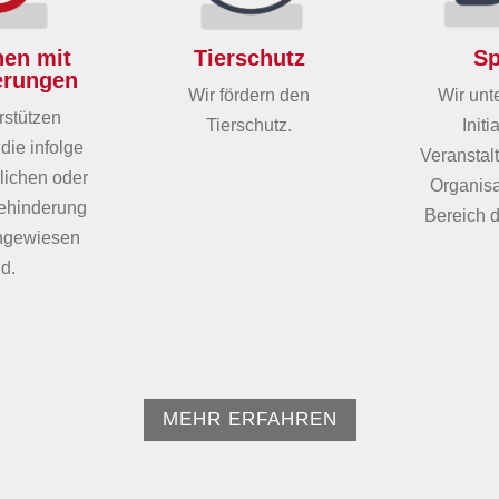
en mit
Tierschutz
Sp
erungen
Wir fördern den
Wir unt
rstützen
Tierschutz.
Initi
die infolge
Veranstal
rlichen oder
Organisa
Behinderung
Bereich d
angewiesen
nd.
MEHR ERFAHREN