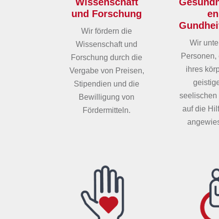
Wissenschaft
Gesundh
und Forschung
en
Gundhei
Wir fördern die
Wir unte
Wissenschaft und
Personen, 
Forschung durch die
ihres kör
Vergabe von Preisen,
geistig
Stipendien und die
seelischen
Bewilligung von
auf die Hi
Fördermitteln.
angewies