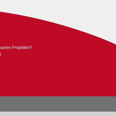
nseren Projekten?
!