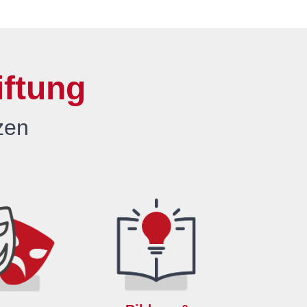
iftung
zen