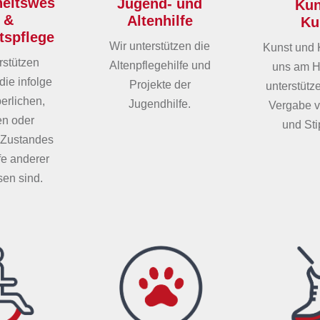
eitswes
Jugend- und
Kun
 &
Altenhilfe
Ku
tspflege
Wir unterstützen die
Kunst und K
rstützen
Altenpflegehilfe und
uns am H
die infolge
Projekte der
unterstütz
perlichen,
Jugendhilfe.
Vergabe v
en oder
und Sti
 Zustandes
lfe anderer
en sind.