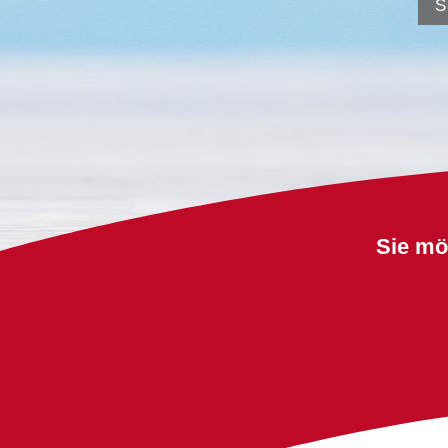
S
Sie mö